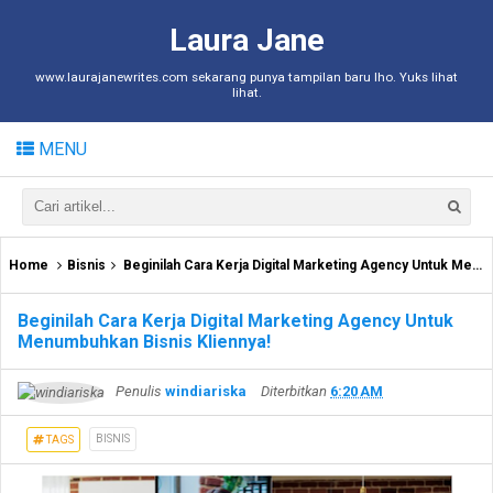
Laura Jane
www.laurajanewrites.com sekarang punya tampilan baru lho. Yuks lihat
lihat.
MENU
Home
Bisnis
Beginilah Cara Kerja Digital Marketing Agency Untuk Menumbuhkan Bisnis Kliennya!
Beginilah Cara Kerja Digital Marketing Agency Untuk
Menumbuhkan Bisnis Kliennya!
Penulis
windiariska
Diterbitkan
6:20 AM
BISNIS
TAGS