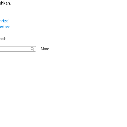
hkan.
hrizal
antara
asih