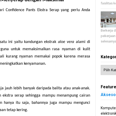
fasilitas 
dari Confidence Pants Ekstra Serap yang perlu Anda
Berkerja 
pekerjaan
selesainya
satu ini yaitu kandungan ekstrak
aloe vera
alami di
rguna untuk memaksimalkan rasa nyaman di kulit
gkali kurang nyaman memakai popok karena merasa
Kategor
 meningkatkan kenyamanan.
Feature
a jauh lebih banyak daripada balita atau anak-anak.
Akseso
an ekstra serap sehingga mampu menampung cairan
kan hanya itu saja, bahannya juga mampu mengunci
Komputer
an tetap kering.
elektroni