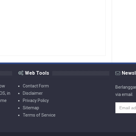
Web Tools
Newsl
now
Contact Form
Berlanggan
OS, in
Disclaimer
via email.
rome
Privacy Policy
Sitemap
Terms of Service