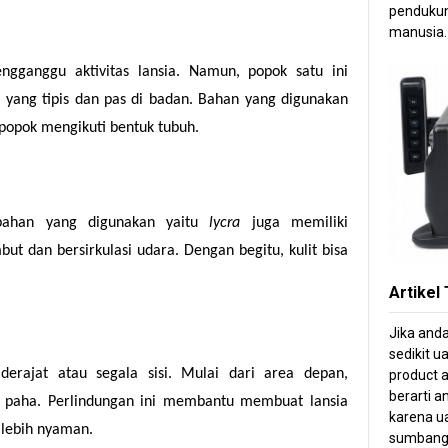
pendukun
manusia.
gganggu aktivitas lansia. Namun, popok satu ini
 yang tipis dan pas di badan. Bahan yang digunakan
 popok mengikuti bentuk tubuh.
 bahan yang digunakan yaitu
lycra
juga memiliki
but dan bersirkulasi udara. Dengan begitu, kulit bisa
Artikel
Jika and
sedikit u
derajat atau segala sisi. Mulai dari area depan,
product a
berarti 
r paha. Perlindungan ini membantu membuat lansia
karena ua
 lebih nyaman.
sumbang