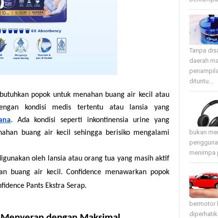
Tanpa disa
daerah ma
penampila
dituntu...
utuhkan popok untuk menahan buang air kecil atau
engan kondisi medis tertentu atau lansia yang
ana
. Ada kondisi seperti inkontinensia urine yang
bukan mer
ahan buang air kecil sehingga berisiko mengalami
pengguna 
menimpa p
igunakan oleh lansia atau orang tua yang masih aktif
an buang air kecil. Confidence menawarkan popok
fidence Pants Ekstra Serap.
bermotor 
diperhati
 Menyerap dengan Maksimal