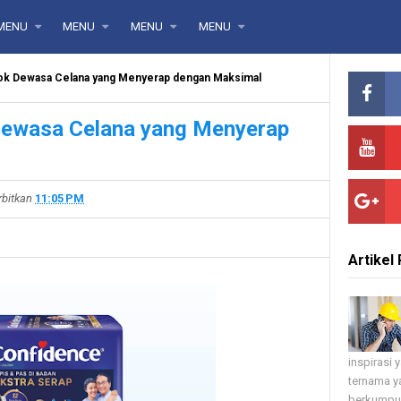
MENU
MENU
MENU
MENU
k Dewasa Celana yang Menyerap dengan Maksimal
ewasa Celana yang Menyerap
rbitkan
11:05 PM
Artikel 
inspirasi
ternama ya
berkumpul 