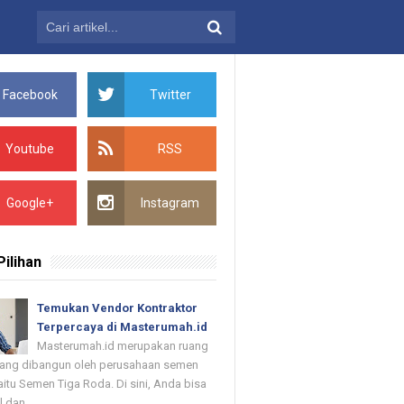
Facebook
Twitter
Youtube
RSS
Google+
Instagram
Pilihan
Temukan Vendor Kontraktor
Terpercaya di Masterumah.id
Masterumah.id merupakan ruang
 yang dibangun oleh perusahaan semen
itu Semen Tiga Roda. Di sini, Anda bisa
dan ...