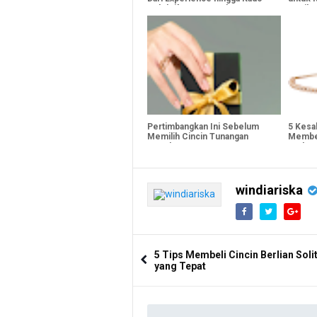
Kolektif yang Mewah
Kecil
Pertimbangkan Ini Sebelum
5 Kesa
Memilih Cincin Tunangan
Membel
Couple
Terbar
windiariska
5 Tips Membeli Cincin Berlian Soli
yang Tepat