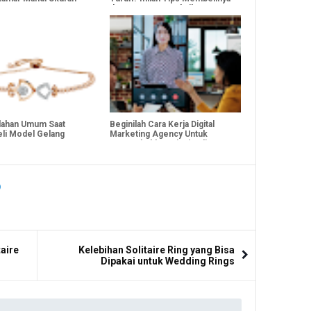
dengan Harga Terbaik!
lahan Umum Saat
Beginilah Cara Kerja Digital
i Model Gelang
Marketing Agency Untuk
u
Menumbuhkan Bisnis Kliennya!
taire
Kelebihan Solitaire Ring yang Bisa
Dipakai untuk Wedding Rings