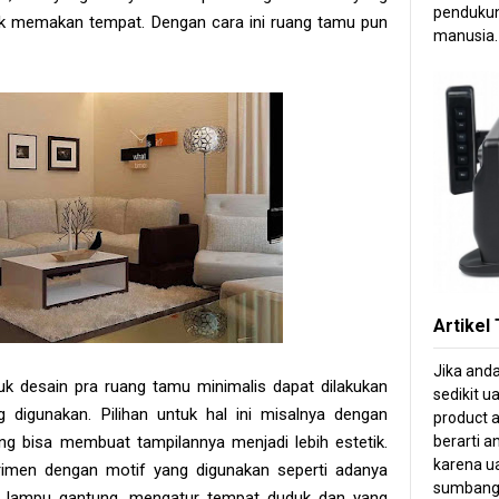
pendukun
k memakan tempat. Dengan cara ini ruang tamu pun
manusia.
Artikel
Jika and
tuk desain pra ruang tamu minimalis dapat dilakukan
sedikit u
digunakan. Pilihan untuk hal ini misalnya dengan
product a
bisa membuat tampilannya menjadi lebih estetik.
berarti 
karena ua
erimen dengan motif yang digunakan seperti adanya
sumbang
a lampu gantung, mengatur tempat duduk dan yang