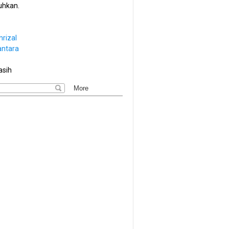
hkan.
hrizal
antara
asih