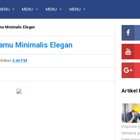
MENU
MENU
MENU
MENU
mu Minimalis Elegan
amu Minimalis Elegan
rbitkan
6:46 PM
Artikel 
inspirasi
ternama ya
berkumpul 