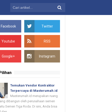
Facebook
Twitter
Youtube
RSS
Google+
Instagram
Pilihan
Temukan Vendor Kontraktor
Terpercaya di Masterumah.id
Masterumah.id merupakan ruang
 yang dibangun oleh perusahaan semen
itu Semen Tiga Roda. Di sini, Anda bisa
dan ...