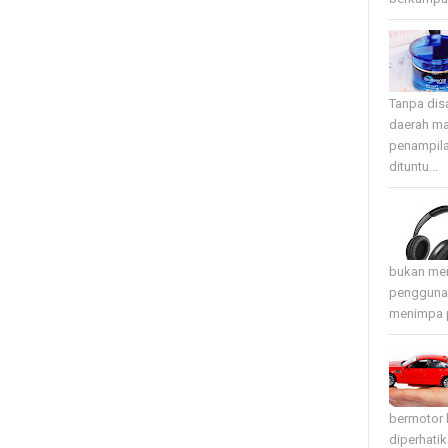
Tanpa disa
daerah ma
penampila
dituntu...
bukan mer
pengguna 
menimpa p
bermotor 
diperhati