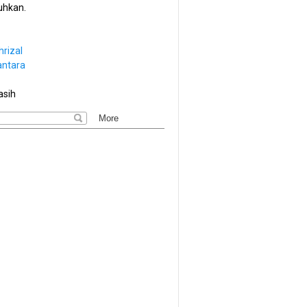
hkan.
hrizal
antara
asih