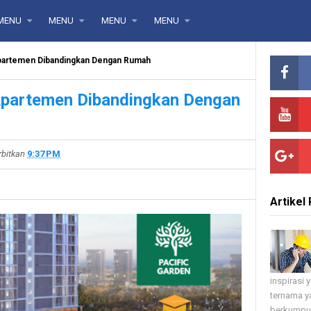
MENU
MENU
MENU
MENU
partemen Dibandingkan Dengan Rumah
Apartemen Dibandingkan Dengan
rbitkan
9:37 PM
Artikel 
inspirasi
ternama ya
berkumpul 