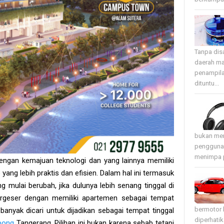
Tanpa disa
daerah ma
penampila
dituntu...
bukan mer
pengguna 
menimpa p
ngan kemajuan teknologi dan yang lainnya memiliki
ang lebih praktis dan efisien. Dalam hal ini termasuk
g mulai berubah, jika dulunya lebih senang tinggal di
ergeser dengan memiliki apartemen sebagai tempat
bermotor 
banyak dicari untuk dijadikan sebagai tempat tinggal
diperhati
pong
Tangerang. Pilihan ini bukan karena sebab tetapi