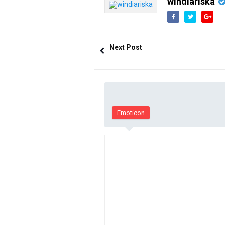
windiariska
Next Post
Emoticon