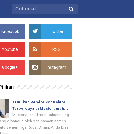
Facebook
Twitter
Youtube
RSS
Google+
Instagram
Pilihan
Temukan Vendor Kontraktor
Terpercaya di Masterumah.id
Masterumah.id merupakan ruang
 yang dibangun oleh perusahaan semen
itu Semen Tiga Roda. Di sini, Anda bisa
dan ...