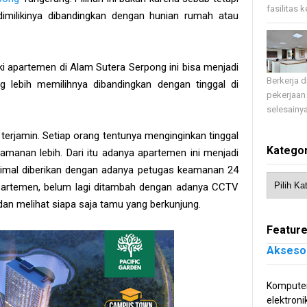
fasilitas 
imilikinya dibandingkan dengan hunian rumah atau
ki apartemen di Alam Sutera Serpong ini bisa menjadi
Berkerja 
 lebih memilihnya dibandingkan dengan tinggal di
pekerjaan
selesainya
 terjamin. Setiap orang tentunya menginginkan tinggal
Kategor
manan lebih. Dari itu adanya apartemen ini menjadi
imal diberikan dengan adanya petugas keamanan 24
partemen, belum lagi ditambah dengan adanya CCTV
an melihat siapa saja tamu yang berkunjung.
Feature
Akseso
Komputer
elektroni