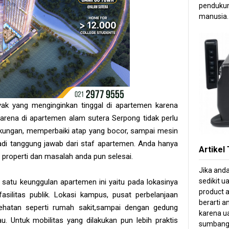
pendukun
manusia.
k yang menginginkan tinggal di apartemen karena
arena di apartemen alam sutera Serpong tidak perlu
ngkungan, memperbaiki atap yang bocor, sampai mesin
adi tanggung jawab dari staf apartemen. Anda hanya
Artikel
properti dan masalah anda pun selesai.
Jika and
sedikit u
ah satu keunggulan apartemen ini yaitu pada lokasinya
product a
asilitas publik. Lokasi kampus, pusat perbelanjaan
berarti 
sehatan seperti rumah sakit,sampai dengan gedung
karena ua
. Untuk mobilitas yang dilakukan pun lebih praktis
sumbang