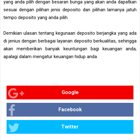
yang anda pilih dengan besaran bunga yang akan anda dapatkan
sesuai dengan pilihan jenis deposito dan pilihan lamanya jatuh
tempo deposito yang anda pilih.
Demikian ulasan tentang kegunaan deposito berjangka yang ada
di jenius dengan berbagai layanan deposito berkualitas, sehingga
akan memberikan banyak keuntungan bagi keuangan anda,
apalagi dalam mengatur keuangan hidup anda.
Google
Facebook
Twitter