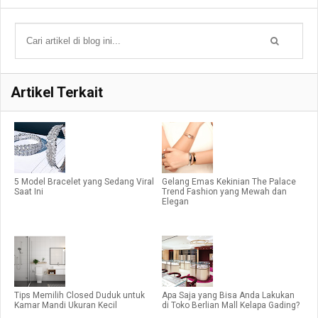
Artikel Terkait
5 Model Bracelet yang Sedang Viral
Gelang Emas Kekinian The Palace
Saat Ini
Trend Fashion yang Mewah dan
Elegan
Tips Memilih Closed Duduk untuk
Apa Saja yang Bisa Anda Lakukan
Kamar Mandi Ukuran Kecil
di Toko Berlian Mall Kelapa Gading?