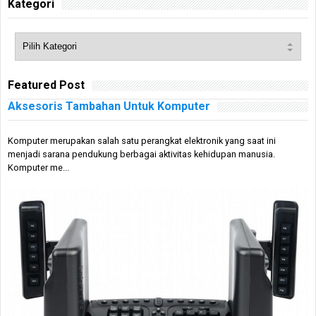
Kategori
Featured Post
Aksesoris Tambahan Untuk Komputer
Komputer merupakan salah satu perangkat elektronik yang saat ini
menjadi sarana pendukung berbagai aktivitas kehidupan manusia.
Komputer me...