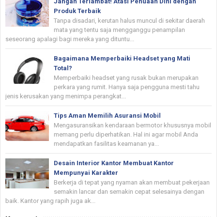
Jangan Terlambat! Atasi Penuaan Dini dengan
Produk Terbaik
Tanpa disadari, kerutan halus muncul di sekitar daerah
mata yang tentu saja mengganggu penampilan
seseorang apalagi bagi mereka yang dituntu...
Bagaimana Memperbaiki Headset yang Mati
Total?
Memperbaiki headset yang rusak bukan merupakan
perkara yang rumit. Hanya saja pengguna mesti tahu
jenis kerusakan yang menimpa perangkat...
Tips Aman Memilih Asuransi Mobil
Mengasuransikan kendaraan bermotor khususnya mobil
memang perlu diperhatikan. Hal ini agar mobil Anda
mendapatkan fasilitas keamanan ya...
Desain Interior Kantor Membuat Kantor
Mempunyai Karakter
Berkerja di tepat yang nyaman akan membuat pekerjaan
semakin lancar dan semakin cepat selesainya dengan
baik. Kantor yang rapih juga ak...