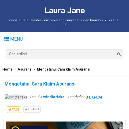
Laura Jane
www.laurajanewrites.com sekarang punya tampilan baru lho. Yuks lihat
lihat.
MENU
Home
Asuransi
Mengetahui Cara Klaim Asuransi
Mengetahui Cara Klaim Asuransi
Penulis
windiariska
Diterbitkan
11:14 PM
ASURANSI
TAGS