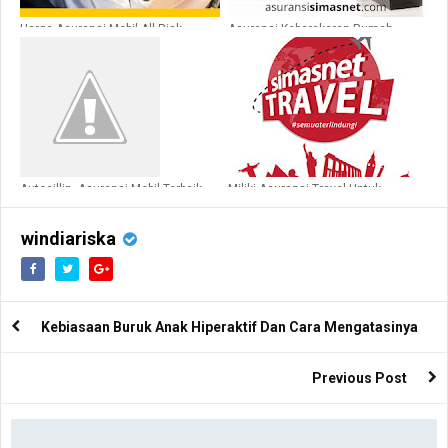
Harga Asuransi Mobil All Risk
Asuransi Kebarakaran Rumah
Terbaik
Terbaik dari Simasnet
Autocillin, Asuransi Mobil Terbaik
Miliki Asuransi Travel Untuk
dan Murah
Perjalanan Anda
windiariska
Kebiasaan Buruk Anak Hiperaktif Dan Cara Mengatasinya
Previous Post