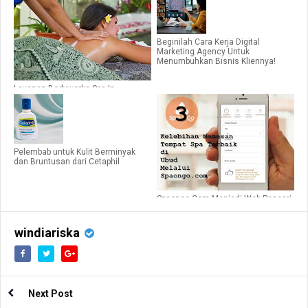
Beginilah Cara Kerja Digital
Marketing Agency Untuk
Menumbuhkan Bisnis Kliennya!
Layanan Bodyworks Spa In
Seminyak Tanpa Antri
Pelembab untuk Kulit Berminyak
dan Bruntusan dari Cetaphil
Spaongo.Com Menjadi Web Pencari
Tempat Spa Terbaik
windiariska
Next Post