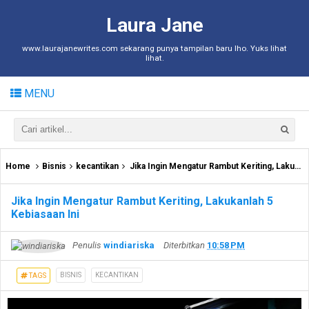
Laura Jane
www.laurajanewrites.com sekarang punya tampilan baru lho. Yuks lihat
lihat.
MENU
Home
Bisnis
kecantikan
Jika Ingin Mengatur Rambut Keriting, Lakukanlah 5 Kebiasaan Ini
Jika Ingin Mengatur Rambut Keriting, Lakukanlah 5
Kebiasaan Ini
Penulis
windiariska
Diterbitkan
10:58 PM
BISNIS
KECANTIKAN
TAGS