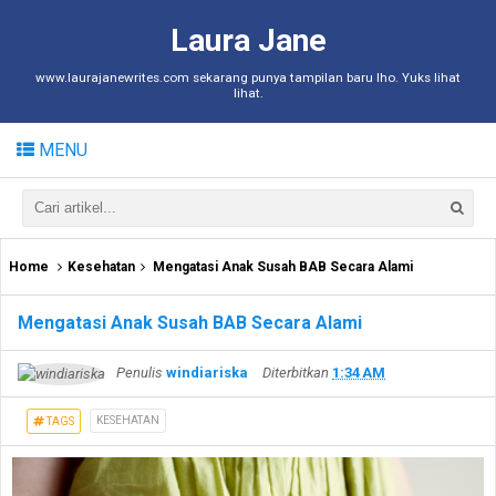
Laura Jane
www.laurajanewrites.com sekarang punya tampilan baru lho. Yuks lihat
lihat.
MENU
Home
Kesehatan
Mengatasi Anak Susah BAB Secara Alami
Mengatasi Anak Susah BAB Secara Alami
Penulis
windiariska
Diterbitkan
1:34 AM
KESEHATAN
TAGS