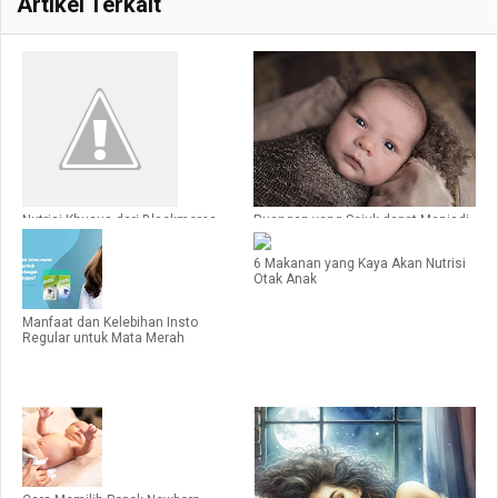
Artikel Terkait
Nutrisi Khusus dari Blackmores
Ruangan yang Sejuk dapat Menjadi
Sebagai Vitamin Ibu Menyusui yang
Cara Menghilangkan Biang Keringat
Optimal
Pada Bayi
6 Makanan yang Kaya Akan Nutrisi
Otak Anak
Manfaat dan Kelebihan Insto
Regular untuk Mata Merah