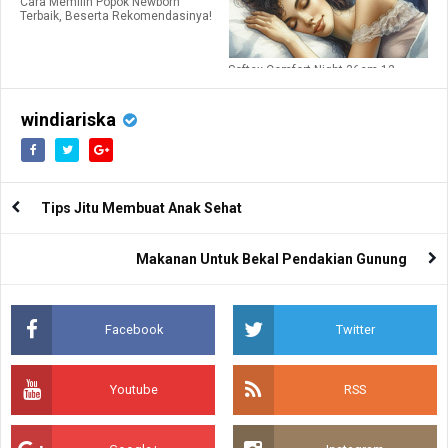
Cara Memilih Popok Newborn
Terbaik, Beserta Rekomendasinya!
Softex Comfort Night 36cm 12
Pads. Pembalut Tepat Untuk
Kenyamanan Tidur Anda!
windiariska
Tips Jitu Membuat Anak Sehat
Makanan Untuk Bekal Pendakian Gunung
Facebook
Twitter
Youtube
RSS