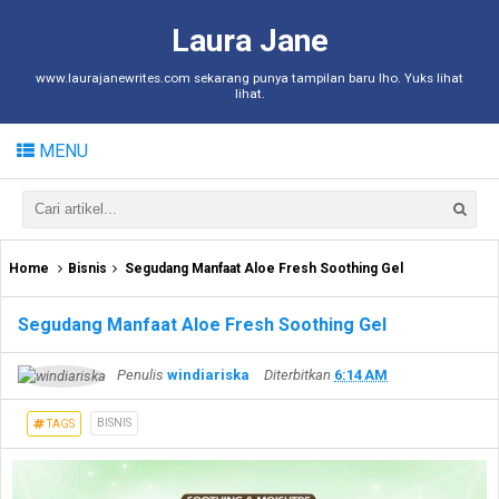
Laura Jane
www.laurajanewrites.com sekarang punya tampilan baru lho. Yuks lihat
lihat.
MENU
Home
Bisnis
Segudang Manfaat Aloe Fresh Soothing Gel
Segudang Manfaat Aloe Fresh Soothing Gel
Penulis
windiariska
Diterbitkan
6:14 AM
BISNIS
TAGS