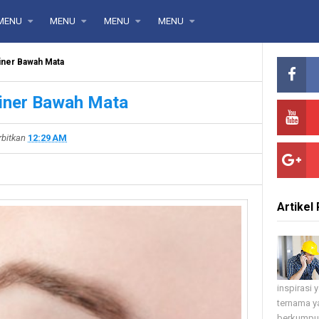
MENU
MENU
MENU
MENU
iner Bawah Mata
iner Bawah Mata
rbitkan
12:29 AM
Artikel 
inspirasi
ternama ya
berkumpul 