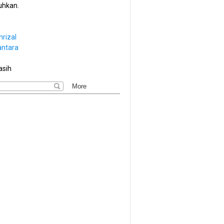
hkan.
hrizal
antara
asih