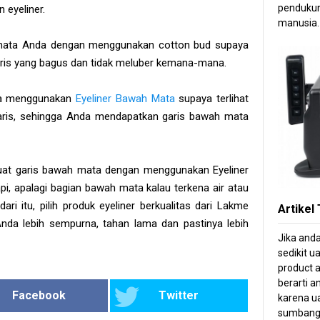
pendukun
 eyeliner.
manusia.
 mata Anda dengan menggunakan cotton bud supaya
s yang bagus dan tidak meluber kemana-mana.
da menggunakan
Eyeliner Bawah Mata
supaya terlihat
ris, sehingga Anda mendapatkan garis bawah mata
at garis bawah mata dengan menggunakan Eyeliner
i, apalagi bagian bawah mata kalau terkena air atau
ri itu, pilih produk eyeliner berkualitas dari Lakme
Artikel
da lebih sempurna, tahan lama dan pastinya lebih
Jika and
sedikit u
product a
berarti 
Facebook
Twitter
karena ua
sumbang