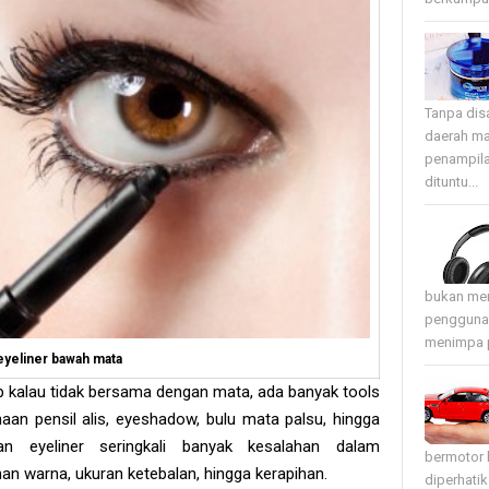
Tanpa disa
daerah ma
penampila
dituntu...
bukan mer
pengguna 
menimpa p
eyeliner bawah mata
p kalau tidak bersama dengan mata, ada banyak tools
aan pensil alis, eyeshadow, bulu mata palsu, hingga
an eyeliner seringkali banyak kesalahan dalam
bermotor 
han warna, ukuran ketebalan, hingga kerapihan.
diperhati