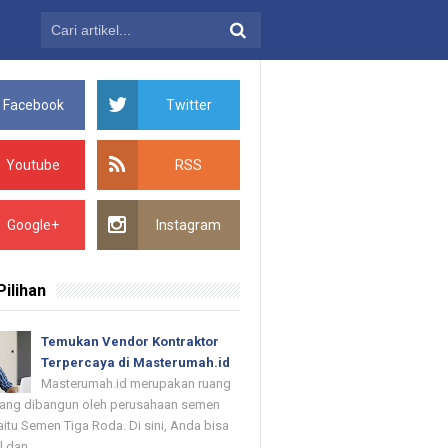
Facebook
Twitter
Youtube
RSS
Google+
Instagram
Pilihan
Temukan Vendor Kontraktor
Terpercaya di Masterumah.id
Masterumah.id merupakan ruang
 yang dibangun oleh perusahaan semen
itu Semen Tiga Roda. Di sini, Anda bisa
dan ...