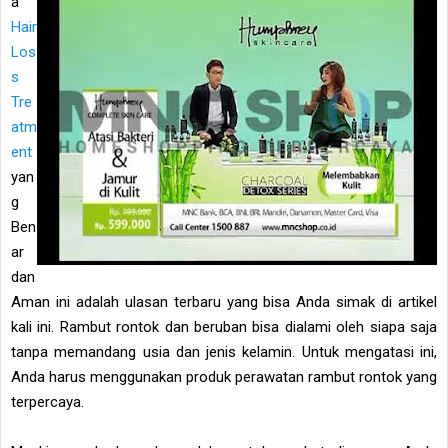
a
Hair
Los
s
Tre
atm
ent
yan
g
Ben
ar
dan
Aman ini adalah ulasan terbaru yang bisa Anda simak di artikel
kali ini. Rambut rontok dan beruban bisa dialami oleh siapa saja
tanpa memandang usia dan jenis kelamin. Untuk mengatasi ini,
Anda harus menggunakan produk perawatan rambut rontok yang
terpercaya.