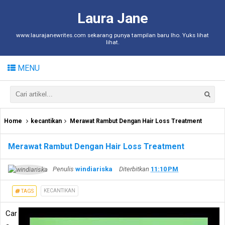
Laura Jane
www.laurajanewrites.com sekarang punya tampilan baru lho. Yuks lihat
lihat.
MENU
Home
kecantikan
Merawat Rambut Dengan Hair Loss Treatment
Merawat Rambut Dengan Hair Loss Treatment
Penulis
windiariska
Diterbitkan
11:10 PM
KECANTIKAN
TAGS
Car