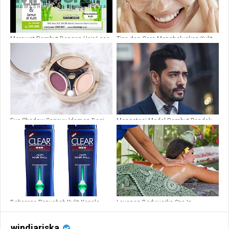
Merawat Rambut Dengan Hair Loss
Tips dan Cara Menghaluskan Kulit
Treatment
Wajah yang Aman
Eye Shadow Sariayu Idaman Bagi
Mengatasi Model Rambut Pendek
Wanita
Berminyak
Beberapa Penyebab Kulit Kepala
Layanan Bodyworks Spa In
Gatal
Seminyak Tanpa Antri
windiariska