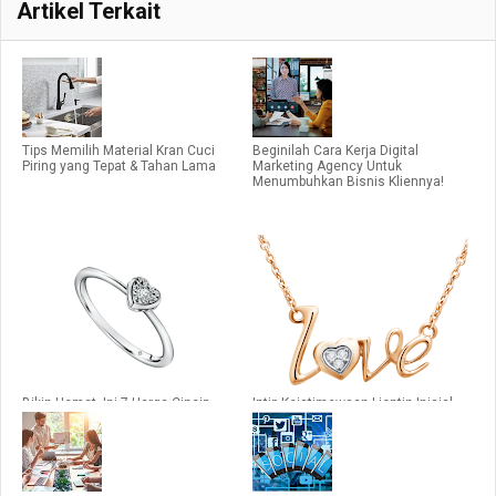
Artikel Terkait
Tips Memilih Material Kran Cuci
Beginilah Cara Kerja Digital
Piring yang Tepat & Tahan Lama
Marketing Agency Untuk
Menumbuhkan Bisnis Kliennya!
Bikin Hemat, Ini 7 Harga Cincin
Intip Keistimewaan Liontin Inisial
Emas Tunangan Terjangkau The
Nama untuk Daily Wear
Palace