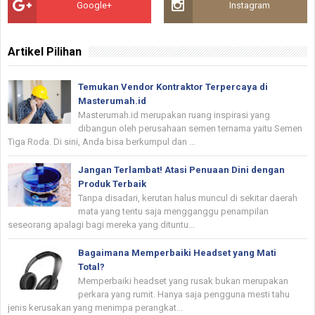
Google+
Instagram
Artikel Pilihan
Temukan Vendor Kontraktor Terpercaya di
Masterumah.id
Masterumah.id merupakan ruang inspirasi yang
dibangun oleh perusahaan semen ternama yaitu Semen
Tiga Roda. Di sini, Anda bisa berkumpul dan ...
Jangan Terlambat! Atasi Penuaan Dini dengan
Produk Terbaik
Tanpa disadari, kerutan halus muncul di sekitar daerah
mata yang tentu saja mengganggu penampilan
seseorang apalagi bagi mereka yang dituntu...
Bagaimana Memperbaiki Headset yang Mati
Total?
Memperbaiki headset yang rusak bukan merupakan
perkara yang rumit. Hanya saja pengguna mesti tahu
jenis kerusakan yang menimpa perangkat...