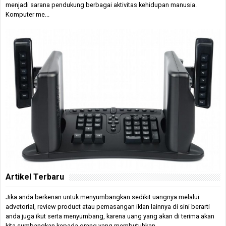
menjadi sarana pendukung berbagai aktivitas kehidupan manusia.
Komputer me...
Artikel Terbaru
Jika anda berkenan untuk menyumbangkan sedikit uangnya melalui
advetorial, review product atau pemasangan iklan lainnya di sini berarti
anda juga ikut serta menyumbang, karena uang yang akan di terima akan
kita sumbangkan kepada orang yang membutuhkan.