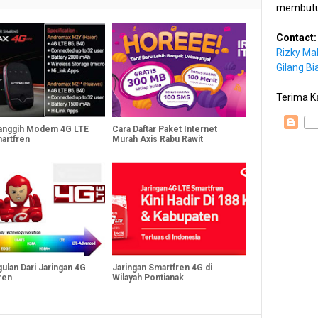
membutu
Contact:
Rizky Ma
Gilang Bi
Terima K
Canggih Modem 4G LTE
Cara Daftar Paket Internet
martfren
Murah Axis Rabu Rawit
ulan Dari Jaringan 4G
Jaringan Smartfren 4G di
ren
Wilayah Pontianak