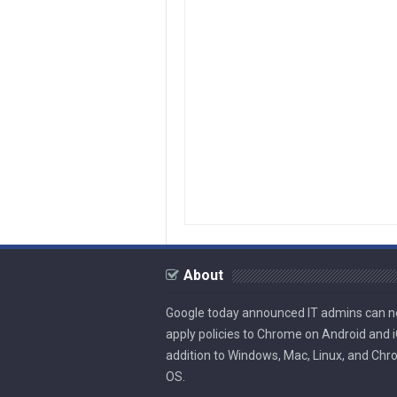
About
Google today announced IT admins can 
apply policies to Chrome on Android and i
addition to Windows, Mac, Linux, and Ch
OS.