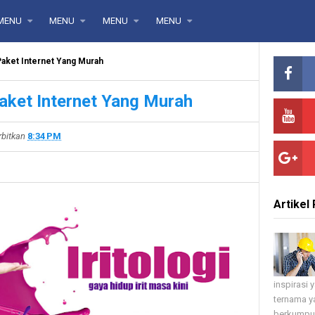
MENU
MENU
MENU
MENU
aket Internet Yang Murah
aket Internet Yang Murah
rbitkan
8:34 PM
Artikel 
inspirasi
ternama ya
berkumpul 