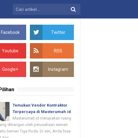
Facebook
Twitter
Youtube
RSS
Google+
Instagram
Pilihan
Temukan Vendor Kontraktor
Terpercaya di Masterumah.id
Masterumah.id merupakan ruang
 yang dibangun oleh perusahaan semen
itu Semen Tiga Roda. Di sini, Anda bisa
dan ...