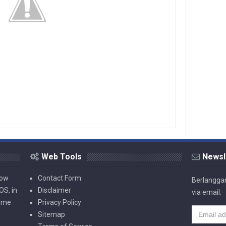
Web Tools
Newsl
now
Contact Form
Berlanggan
OS, in
Disclaimer
via email.
rome
Privacy Policy
Sitemap