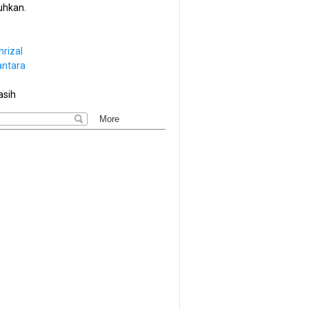
hkan.
hrizal
antara
asih