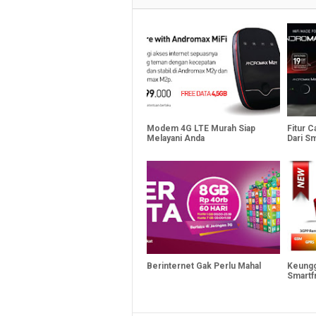
Modem 4G LTE Murah Siap
Fitur 
Melayani Anda
Dari S
Berinternet Gak Perlu Mahal
Keungg
Smartf