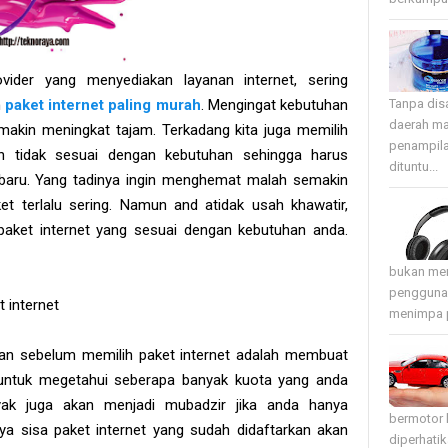
vider yang menyediakan layanan internet, sering
h
paket internet paling murah
. Mengingat kebutuhan
Tanpa disa
daerah ma
makin meningkat tajam. Terkadang kita juga memilih
penampila
n tidak sesuai dengan kebutuhan sehingga harus
dituntu...
g baru. Yang tadinya ingin menghemat malah semakin
t terlalu sering. Namun and atidak usah khawatir,
 paket internet yang sesuai dengan kebutuhan anda.
bukan mer
pengguna 
 internet
menimpa p
an sebelum memilih paket internet adalah membuat
 untuk megetahui seberapa banyak kuota yang anda
nyak juga akan menjadi mubadzir jika anda hanya
bermotor 
ya sisa paket internet yang sudah didaftarkan akan
diperhati