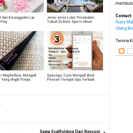
membutu
Contact:
t dan Keunggulan Lip
Jenis-jenis Lulur Perawatan
Rizky Ma
Pixy
Tubuh Di Bets Spa In Ubud
Gilang Bi
Terima K
r Maybelline, Menjadi
Spaongo.Com Menjadi Web
 Yang Wajib Punya
Pencari Tempat Spa Terbaik
Sewa Scaffolding Dari Reycom