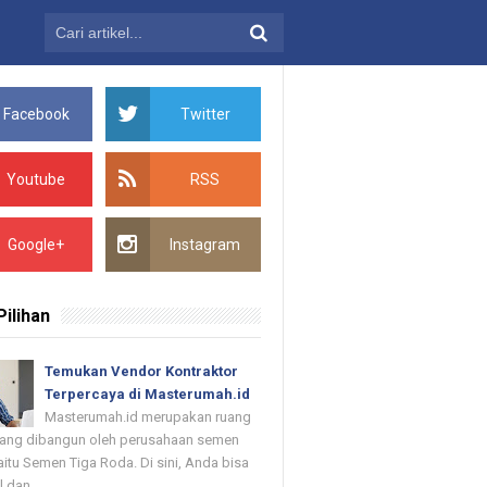
Facebook
Twitter
Youtube
RSS
Google+
Instagram
Pilihan
Temukan Vendor Kontraktor
Terpercaya di Masterumah.id
Masterumah.id merupakan ruang
 yang dibangun oleh perusahaan semen
itu Semen Tiga Roda. Di sini, Anda bisa
dan ...