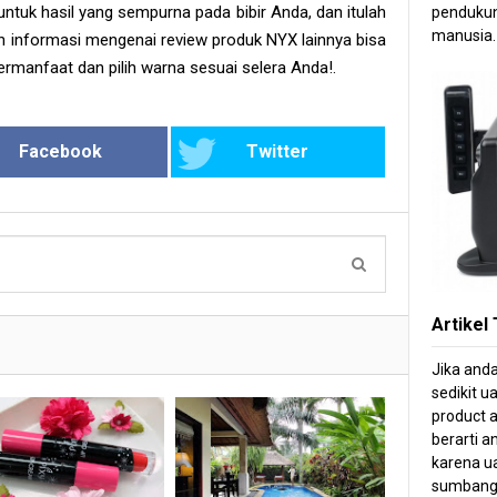
ntuk hasil yang sempurna pada bibir Anda, dan itulah
pendukun
manusia.
dan informasi mengenai review produk NYX lainnya bisa
ermanfaat dan pilih warna sesuai selera Anda!.
Facebook
Twitter
Artikel
Jika and
sedikit u
product a
berarti 
karena ua
sumbang