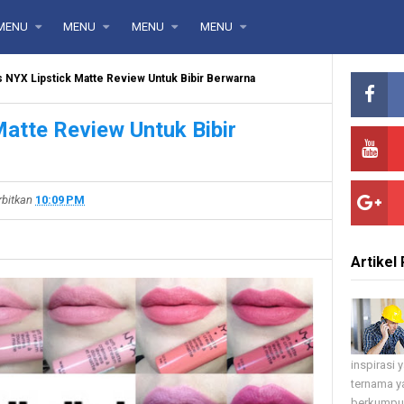
MENU
MENU
MENU
MENU
s NYX Lipstick Matte Review Untuk Bibir Berwarna
Matte Review Untuk Bibir
rbitkan
10:09 PM
Artikel 
inspirasi
ternama ya
berkumpul 