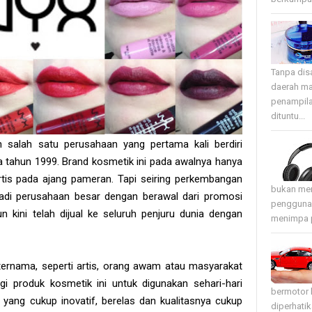
Tanpa disa
daerah ma
penampila
dituntu...
salah satu perusahaan yang pertama kali berdiri
ada tahun 1999. Brand kosmetik ini pada awalnya hanya
tis pada ajang pameran. Tapi seiring perkembangan
bukan mer
adi perusahaan besar dengan berawal dari promosi
pengguna 
kini telah dijual ke seluruh penjuru dunia dengan
menimpa p
ternama, seperti artis, orang awam atau masyarakat
i produk kosmetik ini untuk digunakan sehari-hari
bermotor 
yang cukup inovatif, berelas dan kualitasnya cukup
diperhati