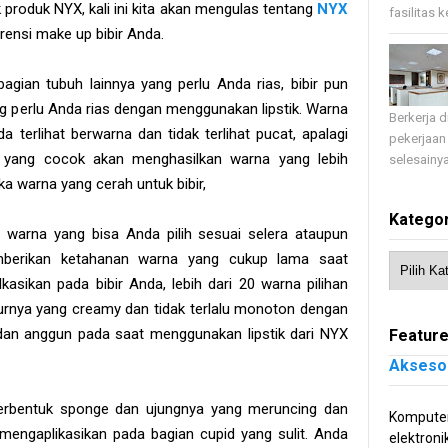
 produk NYX, kali ini kita akan mengulas tentang
NYX
fasilitas 
rensi make up bibir Anda.
agian tubuh lainnya yang perlu Anda rias, bibir pun
g perlu Anda rias dengan menggunakan lipstik. Warna
Berkerja 
terlihat berwarna dan tidak terlihat pucat, apalagi
pekerjaan
yang cocok akan menghasilkan warna yang lebih
selesainya
ka warna yang cerah untuk bibir,
Kategor
arna yang bisa Anda pilih sesuai selera ataupun
mberikan ketahanan warna yang cukup lama saat
asikan pada bibir Anda, lebih dari 20 warna pilihan
turnya yang creamy dan tidak terlalu monoton dengan
 dan anggun pada saat menggunakan lipstik dari NYX
Feature
Akseso
berbentuk sponge dan ujungnya yang meruncing dan
Komputer
ngaplikasikan pada bagian cupid yang sulit. Anda
elektroni