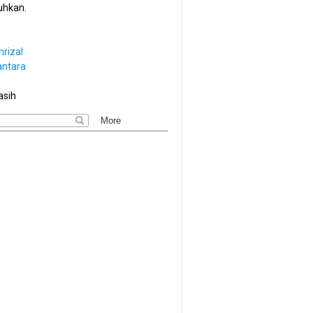
hkan.
hrizal
antara
asih