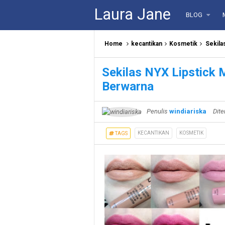
Laura Jane
BLOG
Home
kecantikan
Kosmetik
Sekila
Sekilas NYX Lipstick 
Berwarna
Penulis
windiariska
Dite
KECANTIKAN
KOSMETIK
TAGS