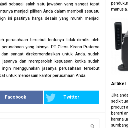
pendukun
adi sebagai salah satu jawaban yang sangat tepat
manusia.
entunya menjadi pilihan Anda dalam membeli sesuatu
sign ini pastinya harga desain yang murah menjadi
eh perusahaan tersebut tentunya tidak dimiliki oleh
r perusahaan yang lainnya. PT Oleos Kirana Pratama
t dan sangat direkomendasikan untuk Anda, sudah
 jasanya dan memperoleh kepuasan ketika sudah
ingin menggunakan jasanya perusahaan tersebut
pat untuk mendesain kantor perusahaan Anda.
Artikel
Jika and
Facebook
Twitter
sedikit u
product a
berarti 
karena ua
sumbang