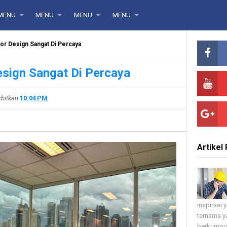
MENU
MENU
MENU
MENU
or Design Sangat Di Percaya
esign Sangat Di Percaya
rbitkan
10:04 PM
Artikel 
inspirasi
ternama ya
berkumpul 