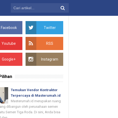
Facebook
Twitter
Youtube
RSS
Google+
Instagram
Pilihan
Temukan Vendor Kontraktor
Terpercaya di Masterumah.id
Masterumah.id merupakan ruang
 yang dibangun oleh perusahaan semen
itu Semen Tiga Roda. Di sini, Anda bisa
dan ...