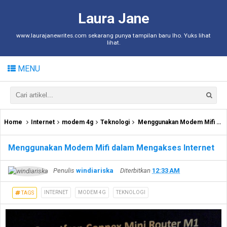
Laura Jane
www.laurajanewrites.com sekarang punya tampilan baru lho. Yuks lihat
lihat.
MENU
Home
Internet
modem 4g
Teknologi
Menggunakan Modem Mifi dalam Mengakses Internet
Menggunakan Modem Mifi dalam Mengakses Internet
Penulis
windiariska
Diterbitkan
12:33 AM
INTERNET
MODEM 4G
TEKNOLOGI
TAGS