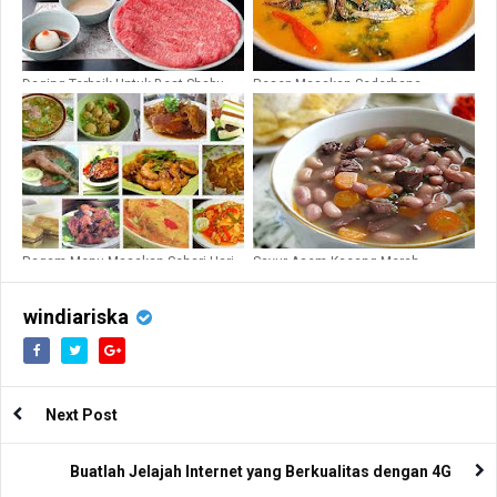
Daging Terbaik Untuk Best Shabu-
Resep Masakan Sederhana
Shabu Jakarta
Bercitarasa Nikmat
Ragam Menu Masakan Sehari-Hari
Sayur Asem Kacang Merah
windiariska
Next Post
Buatlah Jelajah Internet yang Berkualitas dengan 4G