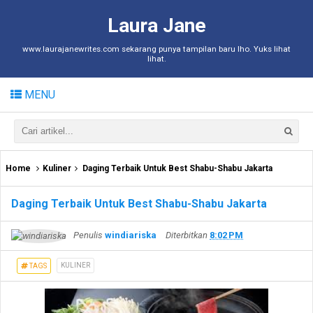
Laura Jane
www.laurajanewrites.com sekarang punya tampilan baru lho. Yuks lihat
lihat.
MENU
Home
Kuliner
Daging Terbaik Untuk Best Shabu-Shabu Jakarta
Daging Terbaik Untuk Best Shabu-Shabu Jakarta
Penulis
windiariska
Diterbitkan
8:02 PM
KULINER
TAGS