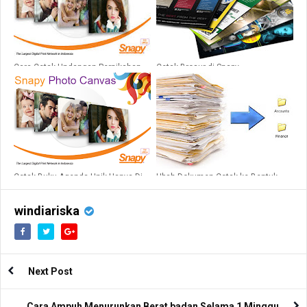
Cara Cetak Undangan Pernikahan
Cetak Brosur di Snapy
Secara Online
Cetak Buku Agenda Unik Hanya Di
Ubah Dokumen Cetak ke Bentuk
Snapy
Digital dengan Document Imaging
windiariska
Next Post
Cara Ampuh Menurunkan Berat badan Selama 1 Minggu