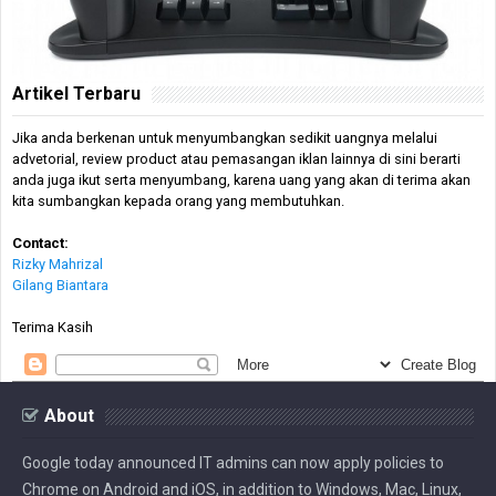
Artikel Terbaru
Jika anda berkenan untuk menyumbangkan sedikit uangnya melalui
advetorial, review product atau pemasangan iklan lainnya di sini berarti
anda juga ikut serta menyumbang, karena uang yang akan di terima akan
kita sumbangkan kepada orang yang membutuhkan.
Contact:
Rizky Mahrizal
Gilang Biantara
Terima Kasih
About
Google today announced IT admins can now apply policies to
Chrome on Android and iOS, in addition to Windows, Mac, Linux,