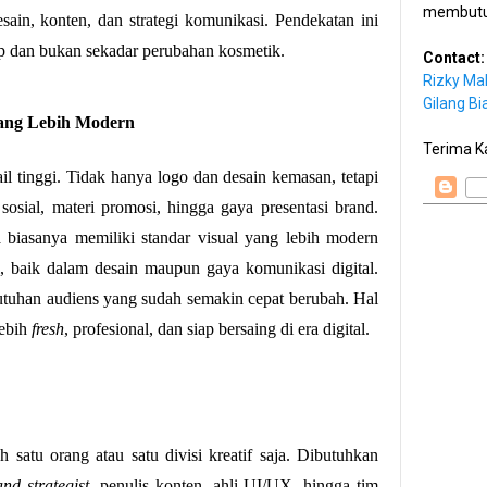
membutu
ain, konten, dan strategi komunikasi. Pendekatan ini
up dan bukan sekadar perubahan kosmetik.
Contact:
Rizky Ma
Gilang Bi
Yang Lebih Modern
Terima K
il tinggi. Tidak hanya logo dan desain kemasan, tetapi
sosial, materi promosi, hingga gaya presentasi brand.
biasanya memiliki standar visual yang lebih modern
al, baik dalam desain maupun gaya komunikasi digital.
utuhan audiens yang sudah semakin cepat berubah. Hal
lebih
fresh
, profesional, dan siap bersaing di era digital.
h satu orang atau satu divisi kreatif saja. Dibutuhkan
and strategist
, penulis konten, ahli UI/UX, hingga tim