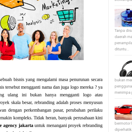
Tanpa disa
daerah ma
penampila
dituntu...
sebuah bisnis yang mengalami masa penurunan secara
bukan mer
pengguna 
nis tersebut mengganti nama dan juga logo mereka ? ya
menimpa p
ing ulang ini bukan hanya mengganti logo atau
oyek skala besar, rebranding adalah proses menyusun
levan dengan perkembangan pasar, perubahan perilaku
emakin kompleks. Tidak heran, banyak perusahaan kini
bermotor 
ve agency jakarta
untuk menangani proyek rebranding
diperhati