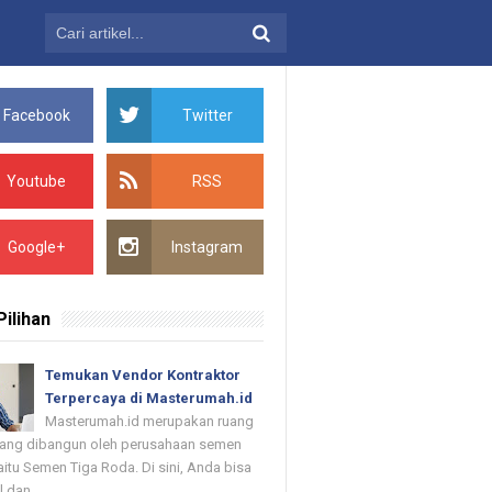
Facebook
Twitter
Youtube
RSS
Google+
Instagram
Pilihan
Temukan Vendor Kontraktor
Terpercaya di Masterumah.id
Masterumah.id merupakan ruang
 yang dibangun oleh perusahaan semen
itu Semen Tiga Roda. Di sini, Anda bisa
dan ...