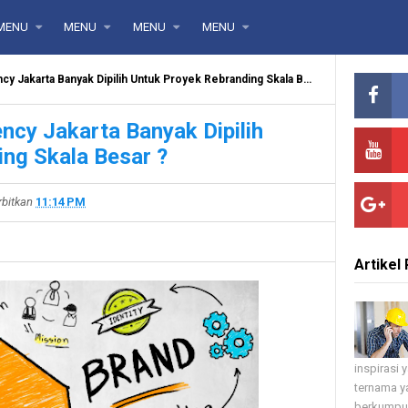
MENU
MENU
MENU
MENU
Jakarta Banyak Dipilih Untuk Proyek Rebranding Skala Besar ?
cy Jakarta Banyak Dipilih
ng Skala Besar ?
rbitkan
11:14 PM
Artikel 
inspirasi
ternama ya
berkumpul 