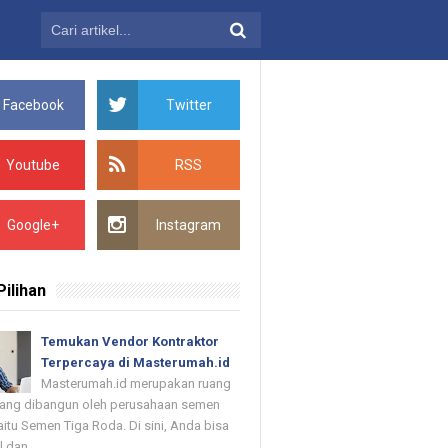
Facebook
Twitter
Youtube
RSS
Google+
Instagram
Pilihan
Temukan Vendor Kontraktor
Terpercaya di Masterumah.id
Masterumah.id merupakan ruang
 yang dibangun oleh perusahaan semen
itu Semen Tiga Roda. Di sini, Anda bisa
dan ...