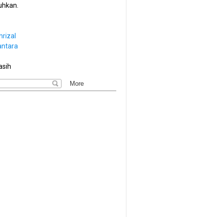
hkan.
hrizal
antara
asih