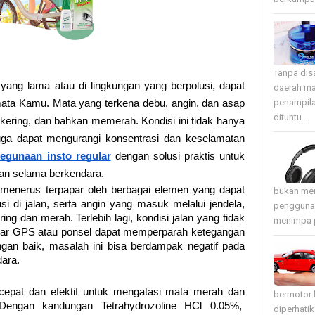
Tanpa disa
yang lama atau di lingkungan yang berpolusi, dapat
daerah ma
penampila
mata Kamu. Mata yang terkena debu, angin, dan asap
dituntu...
 kering, dan bahkan memerah. Kondisi ini tidak hanya
ga dapat mengurangi konsentrasi dan keselamatan
egunaan insto regular
dengan solusi praktis untuk
an selama berkendara.
menerus terpapar oleh berbagai elemen yang dapat
bukan mer
i di jalan, serta angin yang masuk melalui jendela,
pengguna 
g dan merah. Terlebih lagi, kondisi jalan yang tidak
menimpa p
yar GPS atau ponsel dapat memperparah ketegangan
ngan baik, masalah ini bisa berdampak negatif pada
ara.
i cepat dan efektif untuk mengatasi mata merah dan
bermotor 
a. Dengan kandungan Tetrahydrozoline HCl 0.05%,
diperhati