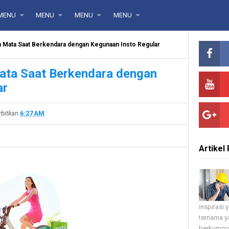
MENU
MENU
MENU
MENU
 Mata Saat Berkendara dengan Kegunaan Insto Regular
ata Saat Berkendara dengan
ar
rbitkan
6:27 AM
Artikel 
inspirasi
ternama ya
berkumpul 