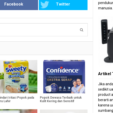
pendukun
Facebook
Twitter
manusia.
Artikel
Jika and
sedikit u
product a
ndari Iritasi Popok pada
Popok Dewasa Terbaik untuk
berarti 
ru Lahir
Kulit Kering dan Sensitif
karena ua
sumbang