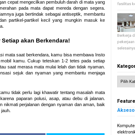
an cepat mengecilkan pembuluh darah di mata yang
fasilitas 
 kemerahan pada mata dapat mereda dengan segera.
lamnya juga bertindak sebagai antiseptik, membantu
an partikel-partikel kecil yang mungkin masuk ke
a.
Berkerja 
r Setiap akan Berkendara!
pekerjaan
selesainya
asi mata saat berkendara, kamu bisa membawa Insto
mobil kamu. Cukup teteskan 1-2 tetes pada setiap
Kategor
tau saat merasa mata mulai lelah dan tidak nyaman.
ensasi sejuk dan nyaman yang membantu menjaga
kamu tidak perlu lagi khawatir tentang masalah mata
 karena paparan polusi, asap, atau debu di jalanan.
Feature
n nikmati perjalanan dengan nyaman dan aman, baik
Akseso
 jauh.
Komputer
elektroni