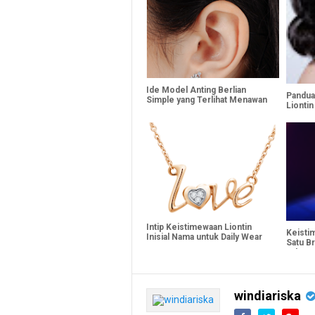
Ide Model Anting Berlian
Pandua
Simple yang Terlihat Menawan
Lionti
Dengan
Intip Keistimewaan Liontin
Keisti
Inisial Nama untuk Daily Wear
Satu B
Jakarta
windiariska