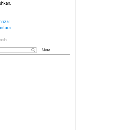
hkan.
hrizal
antara
asih