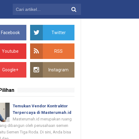
Facebook
Twitter
Youtube
RSS
Google+
Instagram
Pilihan
Temukan Vendor Kontraktor
Terpercaya di Masterumah.id
Masterumah.id merupakan ruang
 yang dibangun oleh perusahaan semen
itu Semen Tiga Roda. Di sini, Anda bisa
dan ...