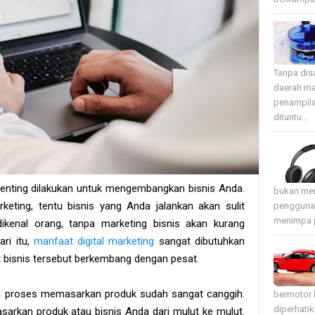
Tanpa disa
daerah ma
penampila
dituntu...
enting dilakukan untuk mengembangkan bisnis Anda.
bukan mer
keting, tentu bisnis yang Anda jalankan akan sulit
pengguna 
menimpa p
ikenal orang, tanpa marketing bisnis akan kurang
ri itu,
manfaat digital marketing
sangat dibutuhkan
 bisnis tersebut berkembang dengan pesat.
au proses memasarkan produk sudah sangat canggih.
bermotor 
diperhati
arkan produk atau bisnis Anda dari mulut ke mulut.