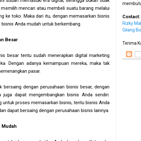
ni sudah memasuki era digital, sehingga bukan tidak
membutu
h memilih mencari atau membeli suatu barang melalui
ng ke toko. Maka dari itu, dengan memasarkan bisnis
Contact:
Rizky Ma
n bisnis Anda mudah untuk berkembang.
Gilang Bi
an Besar
Terima K
nis besar tentu sudah menerapkan digital marketing
eka. Dengan adanya kemampuan mereka, maka tak
 memenangkan pasar.
tuk bersaing dengan perusahaan bisnis besar, dengan
a juga dapat mengembangkan bisnis Anda sendiri.
g untuk proses memasarkan bisnis, tentu bisnis Anda
an dapat bersaing dengan perusahaan bisnis lainnya.
n Mudah