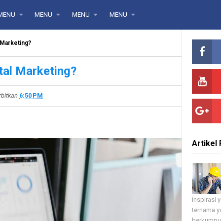
MENU
MENU
MENU
MENU
l Marketing?
tal Marketing?
rbitkan
6:50 PM
Artikel 
inspirasi
ternama ya
berkumpul 