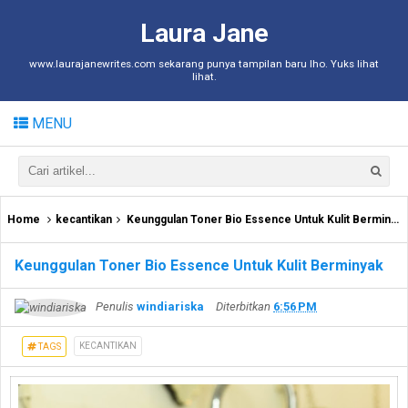
Laura Jane
www.laurajanewrites.com sekarang punya tampilan baru lho. Yuks lihat
lihat.
MENU
Home
kecantikan
Keunggulan Toner Bio Essence Untuk Kulit Berminyak
Keunggulan Toner Bio Essence Untuk Kulit Berminyak
Penulis
windiariska
Diterbitkan
6:56 PM
KECANTIKAN
TAGS