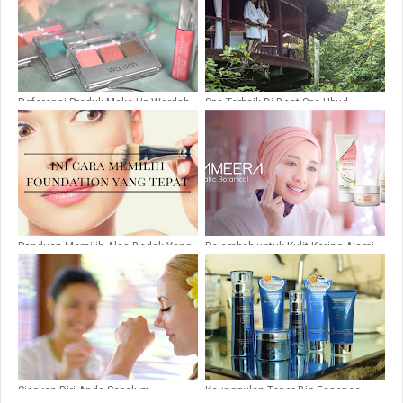
Referensi Produk Make Up Wardah
Spa Terbaik Di Best Spa Ubud
untuk Pemula
Spaongo
Panduan Memilih Alas Bedak Yang
Pelembab untuk Kulit Kering Alami
Sesuai
Siapkan Diri Anda Sebelum
Keunggulan Toner Bio Essence