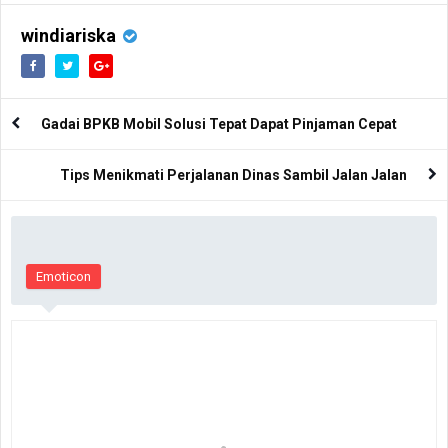
Melakukan Bodyworks Spa in
Untuk Kulit Berminyak
Seminyak
windiariska
Gadai BPKB Mobil Solusi Tepat Dapat Pinjaman Cepat
Tips Menikmati Perjalanan Dinas Sambil Jalan Jalan
Emoticon