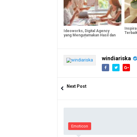
Inspira
Ideoworks, Digital Agency
Terbaik
yang Mengutamakan Hasil dan
Kepuasan Klien
windiariska
Next Post
Emoticon