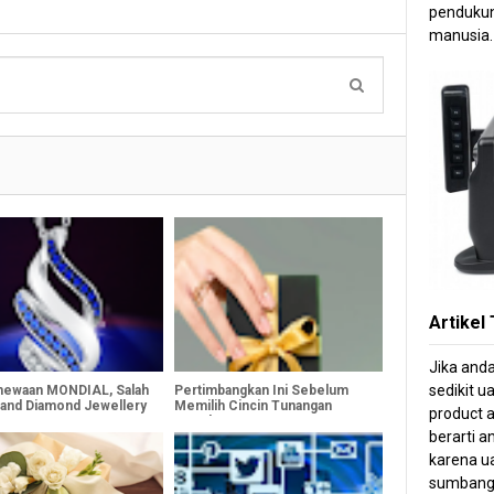
pendukun
manusia.
Artikel
Jika and
sedikit u
mewaan MONDIAL, Salah
Pertimbangkan Ini Sebelum
rand Diamond Jewellery
Memilih Cincin Tunangan
product a
Couple
berarti 
karena ua
sumbang