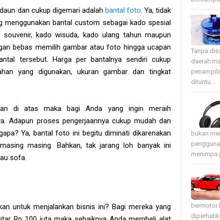
 daun dan cukup digemari adalah
bantal foto
. Ya, tidak
ang menggunakan bantal custom sebagai kado spesial
gai souvenir, kado wisuda, kado ulang tahun maupun
gan bebas memilih gambar atau foto hingga ucapan
Tanpa disa
ntal tersebut. Harga per bantalnya sendiri cukup
daerah ma
 bahan yang digunakan, ukuran gambar dan tingkat
penampila
dituntu...
gan di atas maka bagi Anda yang ingin meraih
ya. Adapun proses pengerjaannya cukup mudah dan
pa? Ya, bantal foto ini begitu diminati dikarenakan
bukan mer
pengguna 
i masing masing. Bahkan, tak jarang loh banyak ini
menimpa p
au sofa.
bermotor 
kan untuk menjalankan bisnis ini? Bagi mereka yang
diperhati
kitar Rp 100 juta maka sebaiknya Anda membeli alat