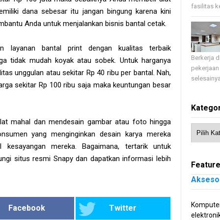
fasilitas 
emiliki dana sebesar itu jangan bingung karena kini
bantu Anda untuk menjalankan bisnis bantal cetak.
 layanan bantal print dengan kualitas terbaik
Berkerja 
ga tidak mudah koyak atau sobek. Untuk harganya
pekerjaan
itas unggulan atau sekitar Rp 40 ribu per bantal. Nah,
selesainya
rga sekitar Rp 100 ribu saja maka keuntungan besar
Kategor
alat mahal dan mendesain gambar atau foto hingga
 konsumen yang menginginkan desain karya mereka
al kesayangan mereka. Bagaimana, tertarik untuk
ungi situs resmi Snapy dan dapatkan informasi lebih
Feature
Akseso
Komputer
Facebook
Twitter
elektroni