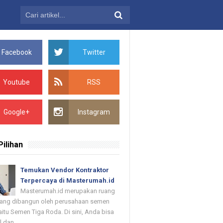
Facebook
Twitter
Youtube
RSS
Google+
Instagram
Pilihan
Temukan Vendor Kontraktor
Terpercaya di Masterumah.id
Masterumah.id merupakan ruang
 yang dibangun oleh perusahaan semen
itu Semen Tiga Roda. Di sini, Anda bisa
dan ...