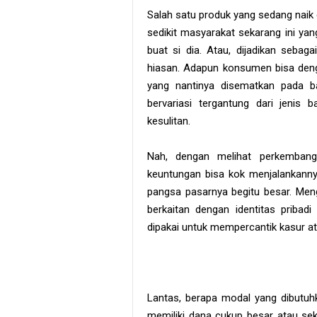
Salah satu produk yang sedang naik
sedikit masyarakat sekarang ini y
buat si dia. Atau, dijadikan seba
hiasan. Adapun konsumen bisa den
yang nantinya disematkan pada ba
bervariasi tergantung dari jenis
kesulitan.
Nah, dengan melihat perkemban
keuntungan bisa kok menjalankann
pangsa pasarnya begitu besar. Menga
berkaitan dengan identitas pribad
dipakai untuk mempercantik kasur at
Lantas, berapa modal yang dibutuh
memiliki dana cukup besar atau se