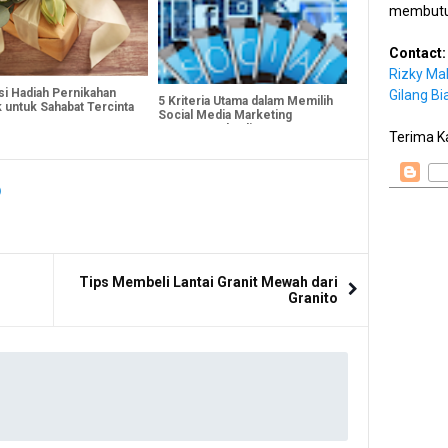
membutu
Contact:
Rizky Ma
si Hadiah Pernikahan
Gilang Bi
5 Kriteria Utama dalam Memilih
 untuk Sahabat Tercinta
Social Media Marketing
Agency Berkualitas
Terima K
Tips Membeli Lantai Granit Mewah dari
Granito