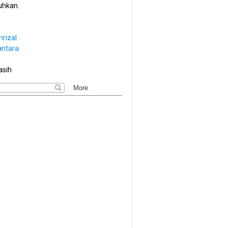
hkan.
hrizal
antara
asih