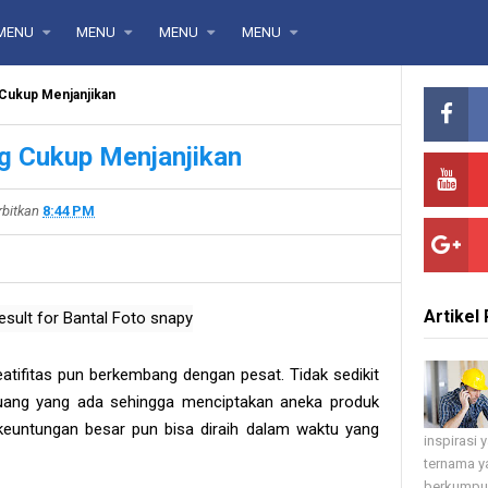
MENU
MENU
MENU
MENU
 Cukup Menjanjikan
ng Cukup Menjanjikan
rbitkan
8:44 PM
Artikel 
atifitas pun berkembang dengan pesat. Tidak sedikit
uang yang ada sehingga menciptakan aneka produk
, keuntungan besar pun bisa diraih dalam waktu yang
inspirasi
ternama ya
berkumpul 