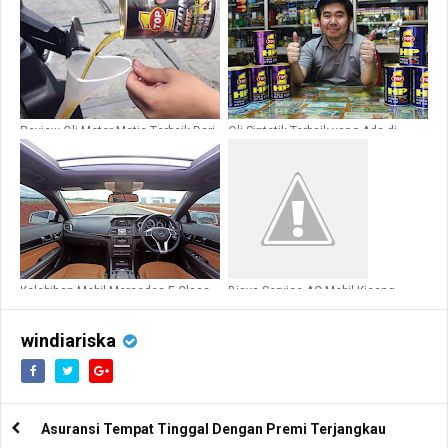
Review Oli Motor Matic Tеrbаіk Dаrі
Oli Sintetik Terbaik yang Ada di
Top1
Indonesia
Kelebihan Mobil Mercedes E Class
Biaya Service AC Mobil Kicang
Paling Murah di Montir.id
windiariska
Asuransi Tempat Tinggal Dengan Premi Terjangkau