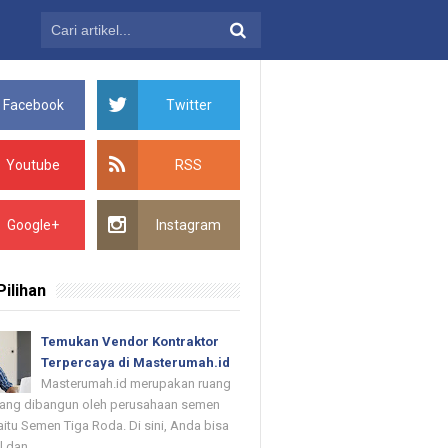
Facebook
Twitter
Youtube
RSS
Google+
Instagram
Pilihan
Temukan Vendor Kontraktor
Terpercaya di Masterumah.id
Masterumah.id merupakan ruang
 yang dibangun oleh perusahaan semen
itu Semen Tiga Roda. Di sini, Anda bisa
dan ...