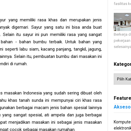
fasilitas 
yur yang memiliki rasa khas dan merupakan jenis
yak digemari. Sayur yang satu ini bisa anda buat
Selain itu sayur ini pun memiliki rasa yang sangat
Berkerja 
pekerjaan
n bahan - bahan bumbu terbaik. Untuk bahan yang
selesainya
 seperti labu siam, kacang panjang, tangkil, jagung,
lainnya. Selain itu, pembuatan bumbu dari masakan ini
ndiri di rumah.
Kategor
is masakan Indonesia yang sudah sering dibuat oleh
Feature
ahu khas tanah sunda ini mempunyai ciri khas rasa
Akseso
gunakan berbagai macam jenis bahan spesial lainnya
yang sangat spesial, ati ampela dan juga berbagai
pat menjadikan masakan ini sebagai jenis masakan
Komputer
elektroni
sangat cocok sebagai masakan rumahan.