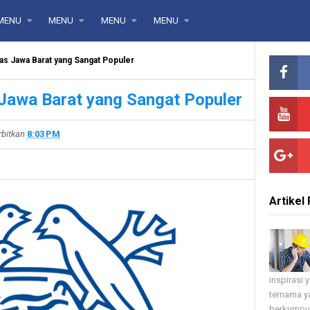
MENU
MENU
MENU
MENU
s Jawa Barat yang Sangat Populer
awa Barat yang Sangat Populer
rbitkan
8:03 PM
Artikel 
inspirasi
ternama ya
berkumpul 