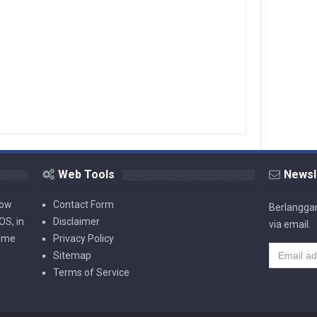
Web Tools
Newsl
now
Contact Form
Berlanggan
OS, in
Disclaimer
via email.
rome
Privacy Policy
Sitemap
Terms of Service