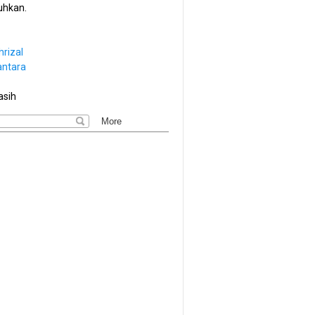
hkan.
hrizal
antara
asih