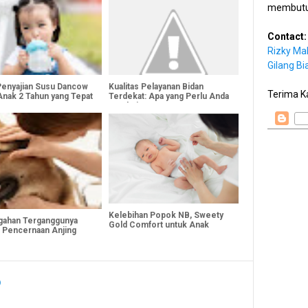
membutu
Contact:
Rizky Ma
Gilang Bi
Penyajian Susu Dancow
Kualitas Pelayanan Bidan
Terima K
Anak 2 Tahun yang Tepat
Terdekat: Apa yang Perlu Anda
Ketahui
Kelebihan Popok NB, Sweety
ahan Terganggunya
Gold Comfort untuk Anak
 Pencernaan Anjing