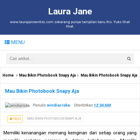
Laura Jane
www.laurajanewrites.com sekarang punya tampilan baru lho. Yuks lihat
lihat.
MENU
Home
Mau Bikin Photobook Snapy Aja
Mau Bikin Photobook Snapy Aja
Mau Bikin Photobook Snapy Aja
Penulis
windiariska
Diterbitkan
12:34 AM
MAU BIKIN PHOTOBOOK SNAPY AJA
TAGS
Memiliki kenanangan memang keinginan dari setiap orang yang