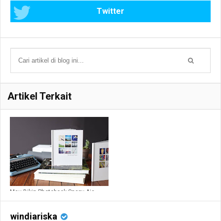
Twitter
Artikel Terkait
Mau Bikin Photobook Snapy Aja
windiariska