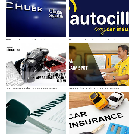
Pilihan Asuransi Syariah untuk
Tips Memilih Asuransi Kendaraan
Perlindungan yang Menenangkan
yang Tepat
Asuransi Mobil Sinar Mas yang
Autocillin, Solusi Perlindungan
Terpercaya
Mobil Anda