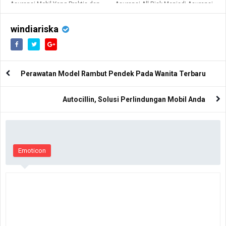
Asuransi Mobil Yang Praktis dan
Asuransi All Risk Menjadi Asuransi
Efisien
Mobil Yang Bagus Untuk Kendaraan
Anda
windiariska
Perawatan Model Rambut Pendek Pada Wanita Terbaru
Autocillin, Solusi Perlindungan Mobil Anda
Emoticon