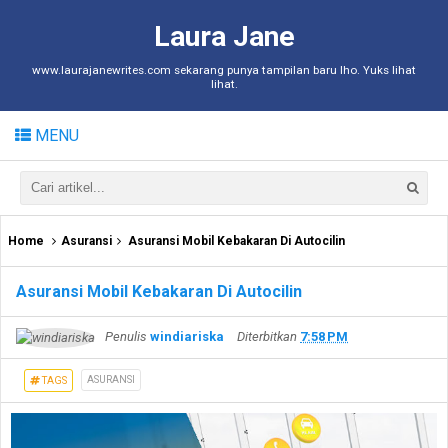
Laura Jane
www.laurajanewrites.com sekarang punya tampilan baru lho. Yuks lihat
lihat.
MENU
Home
Asuransi
Asuransi Mobil Kebakaran Di Autocilin
Asuransi Mobil Kebakaran Di Autocilin
Penulis
windiariska
Diterbitkan
7:58 PM
ASURANSI
TAGS